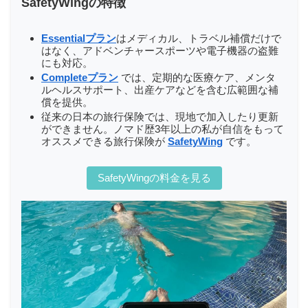
SafetyWingの特徴
Essentialプラン
はメディカル、トラベル補償だけで
はなく、アドベンチャースポーツや電子機器の盗難
にも対応。
Completeプラン
では、定期的な医療ケア、メンタ
ルヘルスサポート、出産ケアなどを含む広範囲な補
償を提供。
従来の日本の旅行保険では、現地で加入したり更新
ができません。ノマド歴3年以上の私が自信をもって
オススメできる旅行保険が
SafetyWing
です。
SafetyWingの料金を見る