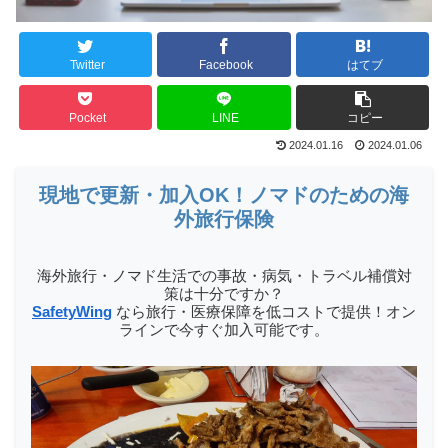
Twitter
Facebook
はてブ
Pocket
LINE
コピー
2024.01.16
2024.01.06
現地で更新・加入OK！ノマドのための海
外旅行保険
海外旅行・ノマド生活での事故・病気・トラベル補償対
策は十分ですか？
SafetyWing
なら旅行・医療保障を低コストで提供！オン
ラインで今すぐ加入可能です。