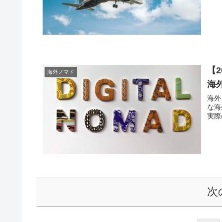
【
海外ノマド
海
海外
な海
実際
次