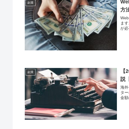
W
副業
方
We
ます
が必
【
副業
説
海外
ター
金額