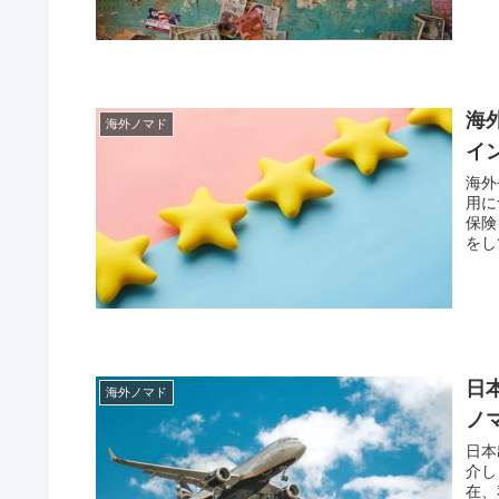
海
海外ノマド
イ
海外
用に
保険
をし
日
海外ノマド
ノ
日本
介し
在、