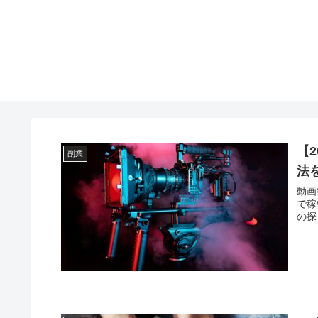
【
副業
法
動画
で稼
の探