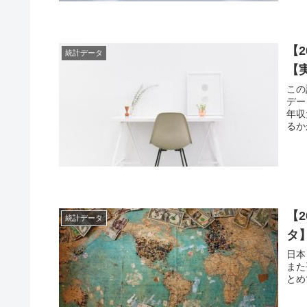
【
統計データ
【
この
デー
年収
【
統計データ
タ
日本
また
とめ