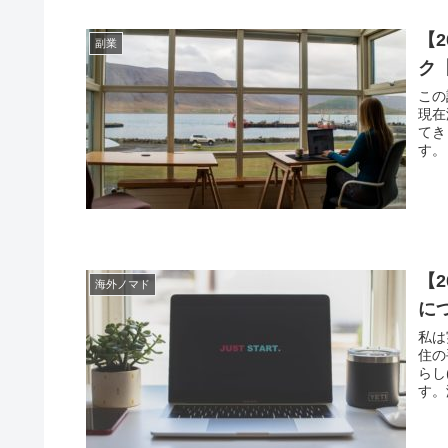
【
副業
ク
この
現在
てき
す。
【
海外ノマド
に
私は
住の
らし
す。